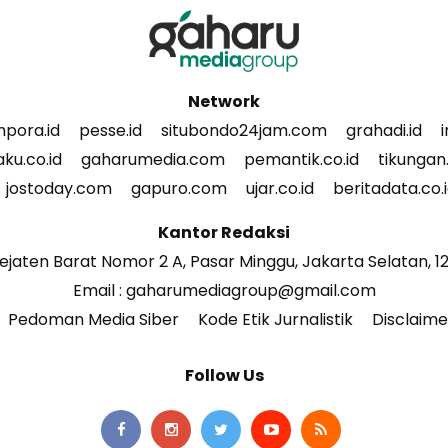
Network
pora.id
pesse.id
situbondo24jam.com
grahadi.id
ku.co.id
gaharumedia.com
pemantik.co.id
tikungan.
jostoday.com
gapuro.com
ujar.co.id
beritadata.co.
Kantor Redaksi
Pejaten Barat Nomor 2 A, Pasar Minggu, Jakarta Selatan, 
Email : gaharumediagroup@gmail.com
Pedoman Media Siber
Kode Etik Jurnalistik
Disclaime
Follow Us