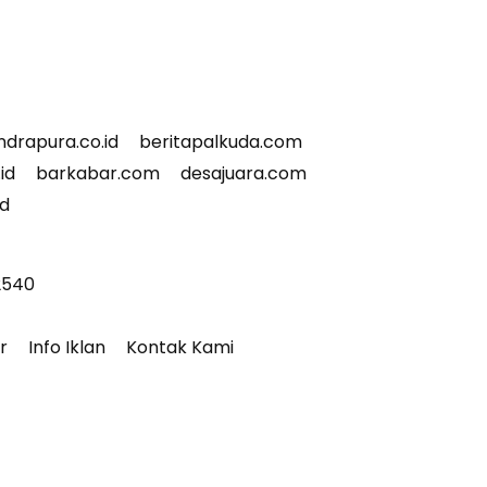
indrapura.co.id
beritapalkuda.com
id
barkabar.com
desajuara.com
id
12540
r
Info Iklan
Kontak Kami