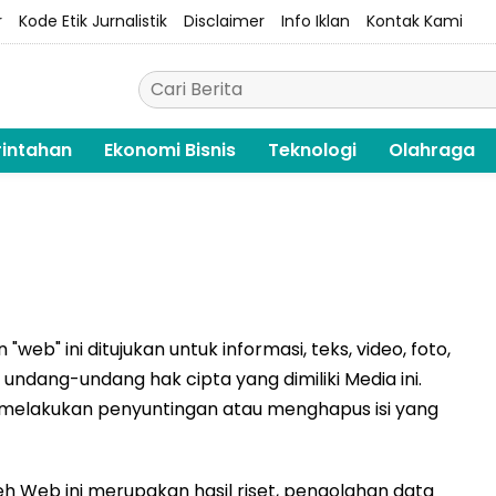
r
Kode Etik Jurnalistik
Disclaimer
Info Iklan
Kontak Kami
intahan
Ekonomi Bisnis
Teknologi
Olahraga
eb" ini ditujukan untuk informasi, teks, video, foto,
eh undang-undang hak cipta yang dimiliki Media ini.
melakukan penyuntingan atau menghapus isi yang
eh Web ini merupakan hasil riset, pengolahan data