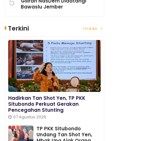
5
Giliran NasDem Didatangi
Bawaslu Jember
Terkini
Index
Hadirkan Tan Shot Yen, TP PKK
Situbondo Perkuat Gerakan
Pencegahan Stunting
07 Agustus 2026
TP PKK Situbondo
Undang Tan Shot Yen,
Mbak Una Ajak Orang