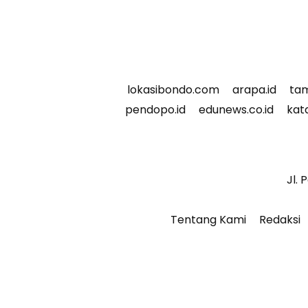
lokasibondo.com
arapa.id
tam
pendopo.id
edunews.co.id
kata
Jl. 
Tentang Kami
Redaksi