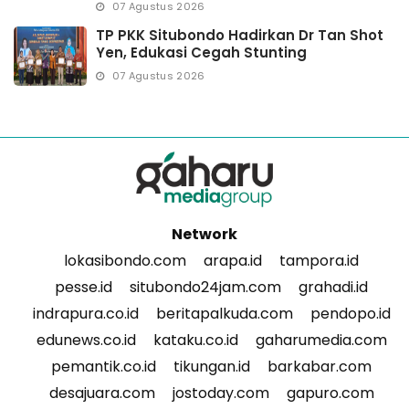
07 Agustus 2026
TP PKK Situbondo Hadirkan Dr Tan Shot
Yen, Edukasi Cegah Stunting
07 Agustus 2026
Network
lokasibondo.com
arapa.id
tampora.id
pesse.id
situbondo24jam.com
grahadi.id
indrapura.co.id
beritapalkuda.com
pendopo.id
edunews.co.id
kataku.co.id
gaharumedia.com
pemantik.co.id
tikungan.id
barkabar.com
desajuara.com
jostoday.com
gapuro.com