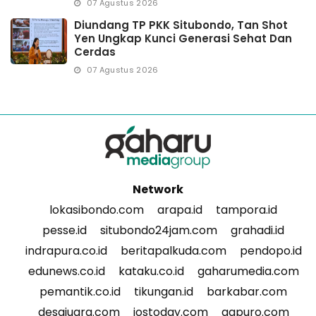
07 Agustus 2026
Diundang TP PKK Situbondo, Tan Shot
Yen Ungkap Kunci Generasi Sehat Dan
Cerdas
07 Agustus 2026
Network
lokasibondo.com
arapa.id
tampora.id
pesse.id
situbondo24jam.com
grahadi.id
indrapura.co.id
beritapalkuda.com
pendopo.id
edunews.co.id
kataku.co.id
gaharumedia.com
pemantik.co.id
tikungan.id
barkabar.com
desajuara.com
jostoday.com
gapuro.com