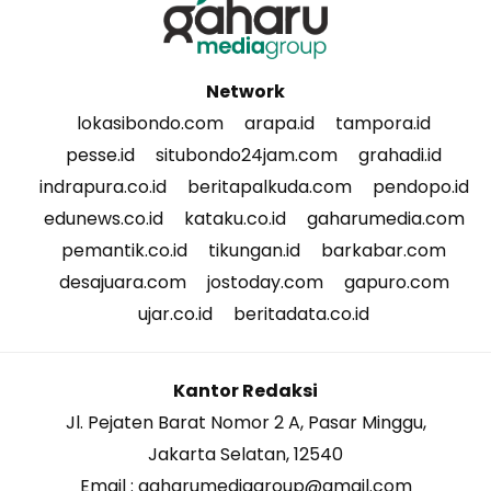
Network
lokasibondo.com
arapa.id
tampora.id
pesse.id
situbondo24jam.com
grahadi.id
indrapura.co.id
beritapalkuda.com
pendopo.id
edunews.co.id
kataku.co.id
gaharumedia.com
pemantik.co.id
tikungan.id
barkabar.com
desajuara.com
jostoday.com
gapuro.com
ujar.co.id
beritadata.co.id
Kantor Redaksi
Jl. Pejaten Barat Nomor 2 A, Pasar Minggu,
Jakarta Selatan, 12540
Email : gaharumediagroup@gmail.com