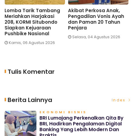
Lomba Tarik Tambang
Akibat Perkosa Anak,
Gil
Meriahkan Harjakasi
Pengadilan Vonis Ayah
Nai
208, KORMI Situbondo
dan Paman 20 Tahun
Syu
Siapkan Kejuaraan
Penjara
Teb
Pushbike Nasional
Selasa, 04 Agustus 2026
Sa
Kamis, 06 Agustus 2026
Tulis Komentar
Berita Lainnya
Index
EKONOMI BISNIS
BRI Lumajang Perkenalkan Qita By
BRI, Hadirkan Pengalaman Digital
Banking Yang Lebih Modern Dan
Praktis