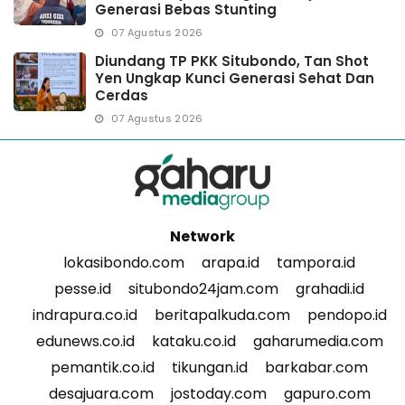
Generasi Bebas Stunting
07 Agustus 2026
Diundang TP PKK Situbondo, Tan Shot
Yen Ungkap Kunci Generasi Sehat Dan
Cerdas
07 Agustus 2026
Network
lokasibondo.com
arapa.id
tampora.id
pesse.id
situbondo24jam.com
grahadi.id
indrapura.co.id
beritapalkuda.com
pendopo.id
edunews.co.id
kataku.co.id
gaharumedia.com
pemantik.co.id
tikungan.id
barkabar.com
desajuara.com
jostoday.com
gapuro.com