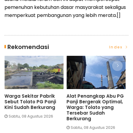
pemenuhan kebutuhan dasar masyarakat sekaligus
memperkuat pembangunan yang lebih merata.[]
Rekomendasi
Index
Alat Penangkap Abu PG
Hadirkan Tan Shot Yen,
T
Panji Bergerak Optimal,
TP PKK Situbondo
U
Warga: Tolato yang
Perkuat Gerakan
M
Tersebar Sudah
Pencegahan Stunting
T
Berkurang
B
Jumat, 07 Agustus 2026
Sabtu, 08 Agustus 2026