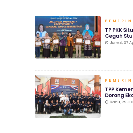
PEMERI
TP PKK Sit
Cegah Stu
Jumat, 07 A
PEMERI
TPP Kemen
Dorong Eko
Rabu, 29 Jul