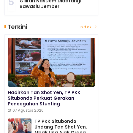
5
Giliran NasDem Didatangi
Bawaslu Jember
Terkini
Index
Hadirkan Tan Shot Yen, TP PKK
Situbondo Perkuat Gerakan
Pencegahan Stunting
07 Agustus 2026
TP PKK Situbondo
Undang Tan Shot Yen,
Mbak Una Ajak Orang