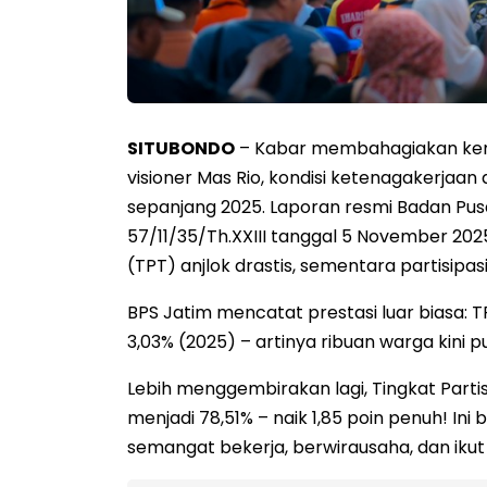
SITUBONDO
– Kabar membahagiakan kemb
visioner Mas Rio, kondisi ketenagakerjaan 
sepanjang 2025. Laporan resmi Badan Pusa
57/11/35/Th.XXIII tanggal 5 November 20
(TPT) anjlok drastis, sementara partisipas
BPS Jatim mencatat prestasi luar biasa: T
3,03% (2025) – artinya ribuan warga kini
Lebih menggembirakan lagi, Tingkat Parti
menjadi 78,51% – naik 1,85 poin penuh! In
semangat bekerja, berwirausaha, dan ik