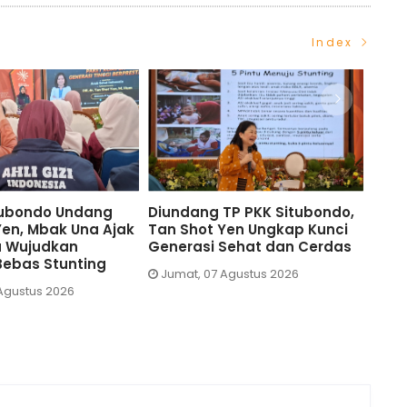
Index
ndang
Diundang TP PKK Situbondo,
TP PKK Situbon
Una Ajak
Tan Shot Yen Ungkap Kunci
Edukasi Cegah
n
Generasi Sehat dan Cerdas
Lewat Pekan M
ting
Sedunia
Jumat, 07 Agustus 2026
Jumat, 07 Agust