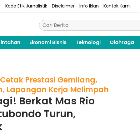
r
Kode Etik Jurnalistik
Disclaimer
Info Iklan
Kontak Kami
intahan
Ekonomi Bisnis
Teknologi
Olahraga
 Cetak Prestasi Gemilang,
n, Lapangan Kerja Melimpah
agi! Berkat Mas Rio
tubondo Turun,
k