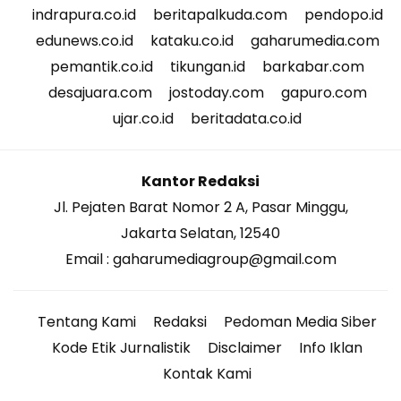
indrapura.co.id
beritapalkuda.com
pendopo.id
edunews.co.id
kataku.co.id
gaharumedia.com
pemantik.co.id
tikungan.id
barkabar.com
desajuara.com
jostoday.com
gapuro.com
ujar.co.id
beritadata.co.id
Kantor Redaksi
Jl. Pejaten Barat Nomor 2 A, Pasar Minggu,
Jakarta Selatan, 12540
Email : gaharumediagroup@gmail.com
Tentang Kami
Redaksi
Pedoman Media Siber
Kode Etik Jurnalistik
Disclaimer
Info Iklan
Kontak Kami