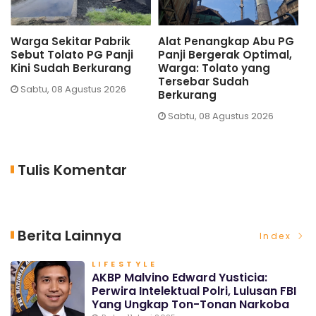
Warga Sekitar Pabrik
Alat Penangkap Abu PG
H
Sebut Tolato PG Panji
Panji Bergerak Optimal,
T
Kini Sudah Berkurang
Warga: Tolato yang
P
Tersebar Sudah
P
Sabtu, 08 Agustus 2026
Berkurang
Sabtu, 08 Agustus 2026
Tulis Komentar
Berita Lainnya
Index
LIFESTYLE
AKBP Malvino Edward Yusticia:
Perwira Intelektual Polri, Lulusan FBI
Yang Ungkap Ton-Tonan Narkoba