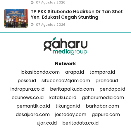
07 Agustus 2026
TP PKK Situbondo Hadirkan Dr Tan Shot
Yen, Edukasi Cegah Stunting
07 Agustus 2026
Network
lokasibondo.com
arapa.id
tampora.id
pesse.id
situbondo24jam.com
grahadi.id
indrapura.co.id
beritapalkuda.com
pendopo.id
edunews.co.id
kataku.co.id
gaharumedia.com
pemantik.co.id
tikungan.id
barkabar.com
desajuara.com
jostoday.com
gapuro.com
ujar.co.id
beritadata.co.id