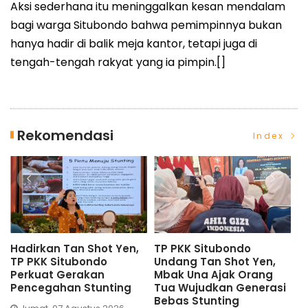
Aksi sederhana itu meninggalkan kesan mendalam
bagi warga Situbondo bahwa pemimpinnya bukan
hanya hadir di balik meja kantor, tetapi juga di
tengah-tengah rakyat yang ia pimpin.[]
Rekomendasi
Index
Hadirkan Tan Shot Yen,
TP PKK Situbondo
D
TP PKK Situbondo
Undang Tan Shot Yen,
S
Perkuat Gerakan
Mbak Una Ajak Orang
U
Pencegahan Stunting
Tua Wujudkan Generasi
S
Bebas Stunting